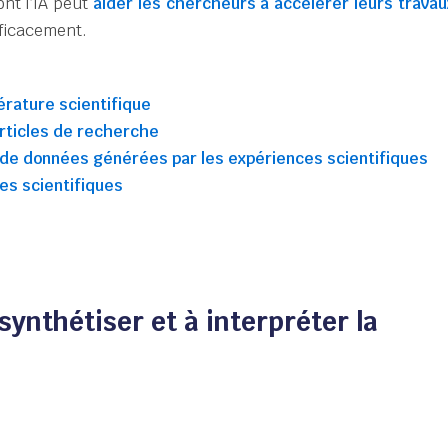
ont l’IA peut
aider les chercheurs à accélérer leurs travau
fficacement.
térature scientifique
ticles de recherche
e de données générées par les expériences scientifiques
es scientifiques
à synthétiser et à interpréter la