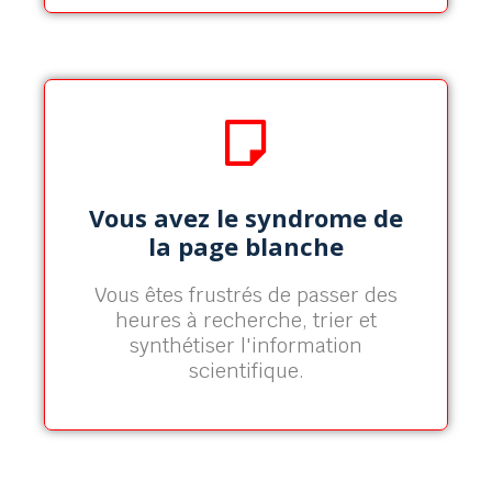
Synthétisez en 1 clic !
Vous avez le syndrome de
L'App Opscidia vous permet de
la page blanche
synthétiser plusieurs articles
scientifiques en 1 clic.
Vous êtes frustrés de passer des
heures à recherche, trier et
En savoir plus
synthétiser l'information
scientifique.