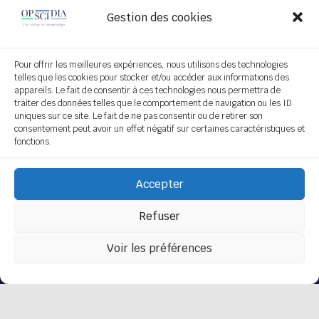
Search engine
Gestion des cookies
Analytics
Team
Pour offrir les meilleures expériences, nous utilisons des technologies
Offer
telles que les cookies pour stocker et/ou accéder aux informations des
JEI file with IA
appareils. Le fait de consentir à ces technologies nous permettra de
traiter des données telles que le comportement de navigation ou les ID
App Opscidia
uniques sur ce site. Le fait de ne pas consentir ou de retirer son
Personalized technological project
consentement peut avoir un effet négatif sur certaines caractéristiques et
Service on demand
fonctions.
Follow us
Accepter
Refuser
Subscribe
[do_widget "Sendinblue Widget"]
Voir les préférences