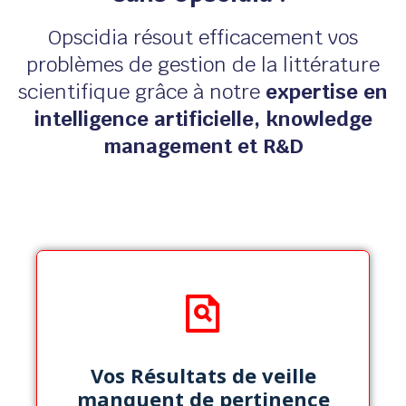
Opscidia résout efficacement vos
problèmes de gestion de la littérature
scientifique grâce à notre
expertise en
intelligence artificielle, knowledge
management et R&D
Moteur de recherche
alimenté par l'IA
Vos Résultats de veille
manquent de pertinence
L'IA cible pour vous les résultats de