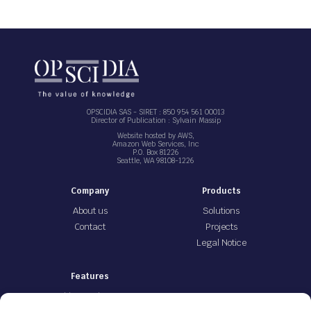
OPSCIDIA SAS - SIRET : 850 954 561 00013
Director of Publication : Sylvain Massip
Website hosted by AWS,
Amazon Web Services, Inc
P.O. Box 81226
Seattle, WA 98108-1226
Company
Products
About us
Solutions
Contact
Projects
Legal Notice
Features
Writing assistance