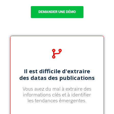
DEMANDER UNE DÉMO
Dashboard personnalisé,
Trend & Mapping
Il est difficile d'extraire
Opscidia extrait et analyse les datas
des datas des publications
pour créer des graphs et des
mappings prenants.
Vous avez du mal à extraire des
informations clés et à identifier
En savoir plus
les tendances émergentes.