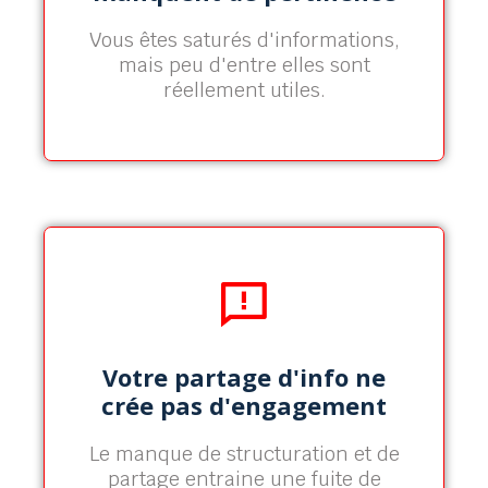
recherche les plus impactants.
Vous êtes saturés d'informations,
mais peu d'entre elles sont
En savoir plus
réellement utiles.
Plateforme projets
collaboratifs & interactifs
Votre partage d'info ne
Centralisez et partagez vos données
crée pas d'engagement
sur l'App pour favoriser les
interactions autour de vos projets
scientifiques.
Le manque de structuration et de
partage entraine une fuite de