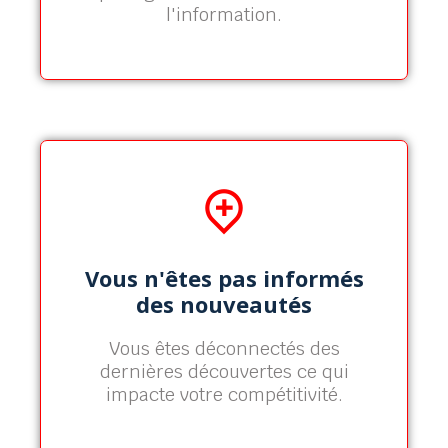
l'information.
En savoir plus
Alertes Personnalisés +
Flux RSS
Vous n'êtes pas informés
Avec les alertes et les flux RSS suivez
des nouveautés
toute l'information scientifique qui
vous interesse.
Vous êtes déconnectés des
dernières découvertes ce qui
En savoir plus
impacte votre compétitivité.