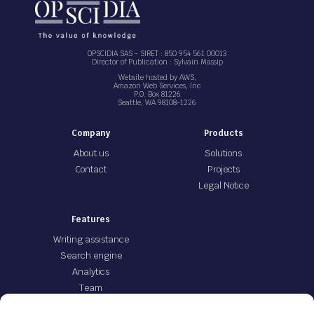
OPSCIDIA SAS - SIRET : 850 954 561 00013
Director of Publication : Sylvain Massip
Website hosted by AWS,
Amazon Web Services, Inc
P.O. Box 81226
Seattle, WA 98108-1226
Company
Products
About us
Solutions
Contact
Projects
Legal Notice
Features
Writing assistance
Search engine
Analytics
Team