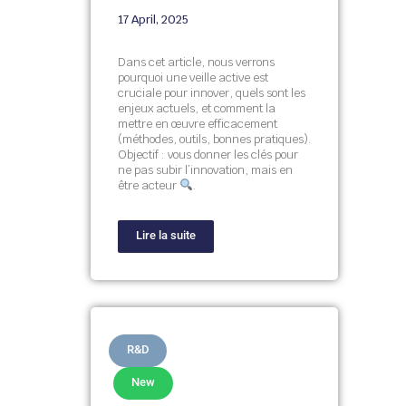
17 April, 2025
Dans cet article, nous verrons
pourquoi une veille active est
cruciale pour innover, quels sont les
enjeux actuels, et comment la
mettre en œuvre efficacement
(méthodes, outils, bonnes pratiques).
Objectif :
vous donner les clés pour
ne pas subir l’innovation, mais en
être acteur
.
Lire la suite
R&D
New