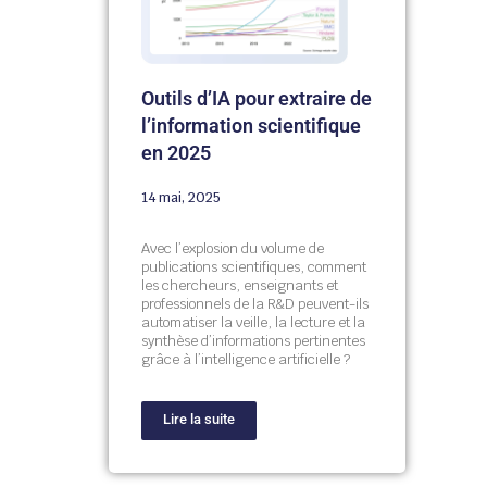
Outils d’IA pour extraire de
l’information scientifique
en 2025
14 mai, 2025
Avec
l’explosion
du
volume
de
publications
scientifiques,
comment
les
chercheurs,
enseignants
et
professionnels
de
la
R&
D
peuvent-
ils
automatiser
la
veille,
la
lecture
et
la
synthèse
d’informations
pertinentes
grâce
à
l’intelligence
artificielle ?
Lire la suite