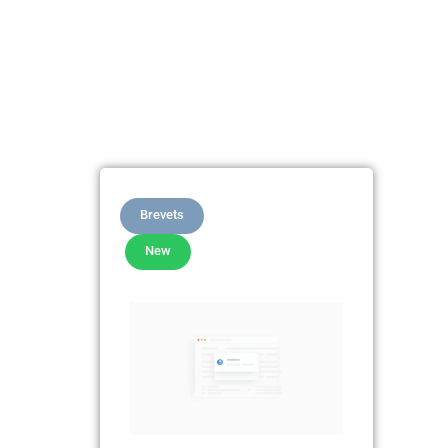
Brevets
New