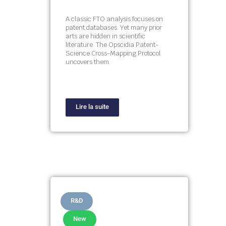
A classic FTO analysis focuses on
patent databases. Yet many prior
arts are hidden in scientific
literature. The Opscidia Patent-
Science Cross-Mapping Protocol
uncovers them.
Lire la suite
R&D
New